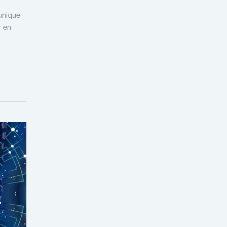
unique
r en