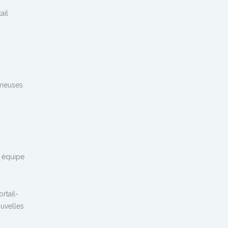
ail
ameuses
e équipe
rtail-
ouvelles