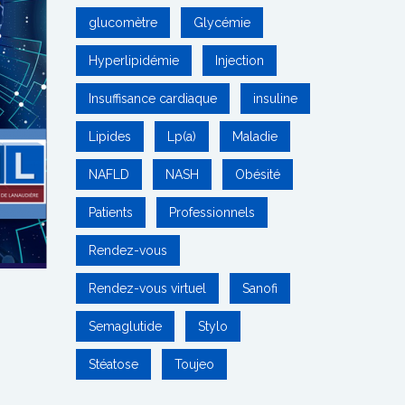
glucomètre
Glycémie
Hyperlipidémie
Injection
Insuffisance cardiaque
insuline
Lipides
Lp(a)
Maladie
NAFLD
NASH
Obésité
Patients
Professionnels
Rendez-vous
Rendez-vous virtuel
Sanofi
Semaglutide
Stylo
Stéatose
Toujeo