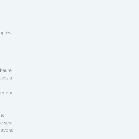
auprès
’heure
 avez à
rer que
us
e sera
s avons