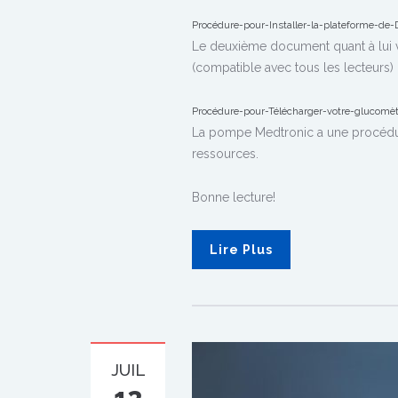
Procédure-pour-Installer-la-plateforme-de
Le deuxième document quant à lui v
(compatible avec tous les lecteur
Procédure-pour-Télécharger-votre-gluco
La pompe Medtronic a une procédure
ressources.
Bonne lecture!
Lire Plus
JUIL
13