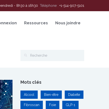
vendredi - 8h30 à 16h30
Téléphone :
+1-514-907-5101
onnexion
Ressources
Nous joindre
Mots clés
Alcool
Bien-être
Diabète
Fibroscan
Foie
GLP-1