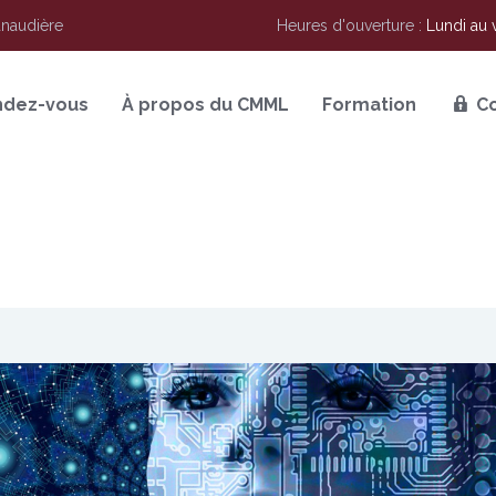
anaudière
Heures d'ouverture :
Lundi au 
ndez-vous
À propos du CMML
Formation
C