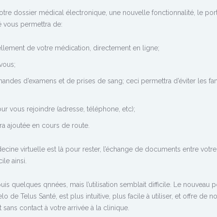
tre dossier médical électronique, une nouvelle fonctionnalité, le port
té vous permettra de:
lement de votre médication, directement en ligne;
vous;
andes d’examens et de prises de sang; ceci permettra d’éviter les f
our vous rejoindre (adresse, téléphone, etc);
era ajoutée en cours de route.
cine virtuelle est là pour rester, l’échange de documents entre votr
le ainsi.
uis quelques qnnées, mais l’utilisation semblait difficile. Le nouveau po
o de Telus Santé, est plus intuitive, plus facile à utiliser, et offre de n
 sans contact à votre arrivée à la clinique.