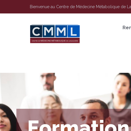
Bienvenue au Centre de Médecine Métabolique de L
Re
F
o
r
m
a
t
i
o
n