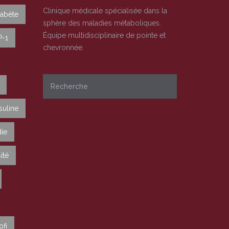
Clinique médicale spécialisée dans la
iabète
sphère des maladies métaboliques.
Équipe multidisciplinaire de pointe et
P-1
chevronnée.
suline
ie
ité
ofi