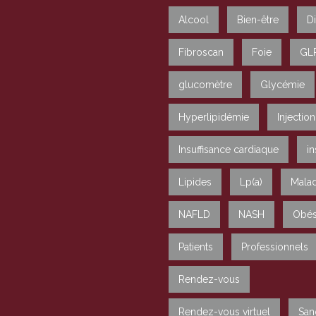
Alcool
Bien-être
D
Fibroscan
Foie
GL
glucomètre
Glycémie
Hyperlipidémie
Injection
Insuffisance cardiaque
in
Lipides
Lp(a)
Malad
NAFLD
NASH
Obés
Patients
Professionnels
Rendez-vous
Rendez-vous virtuel
San