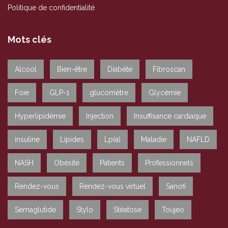
Politique de confidentialité
Mots clés
Alcool
Bien-être
Diabète
Fibroscan
Foie
GLP-1
glucomètre
Glycémie
Hyperlipidémie
Injection
Insuffisance cardiaque
insuline
Lipides
Lp(a)
Maladie
NAFLD
NASH
Obésité
Patients
Professionnels
Rendez-vous
Rendez-vous virtuel
Sanofi
Semaglutide
Stylo
Stéatose
Toujeo