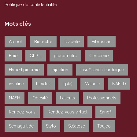
Politique de confidentialité
Mots clés
Alcool
Bien-être
Diabète
Fibroscan
Foie
GLP-1
glucomètre
Glycémie
Hyperlipidémie
Injection
Insuffisance cardiaque
insuline
Lipides
Lp(a)
Maladie
NAFLD
NASH
Obésité
Patients
Professionnels
Rendez-vous
Rendez-vous virtuel
Sanofi
Semaglutide
Stylo
Stéatose
Toujeo