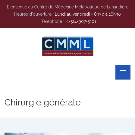
Bienvenue au Centre de Médecine Métabolique de Lanaudière
Heures d'ouverture :
Lundi au vendredi - 8h30 à 16h30
Téléphone :
+1-514-907-5101
Chirurgie générale