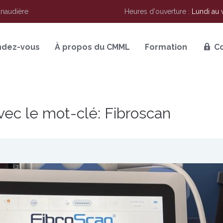
anaudière
Heures d'ouverture :
Lundi au 
ndez-vous
À propos du CMML
Formation
C
vec le mot-clé: Fibroscan