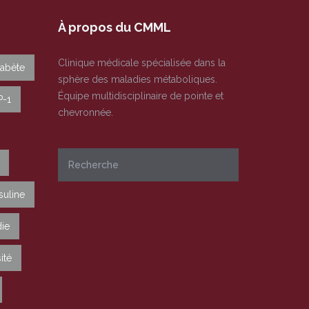
À propos du CMML
Clinique médicale spécialisée dans la
iabète
sphère des maladies métaboliques.
Équipe multidisciplinaire de pointe et
P-1
chevronnée.
suline
ie
ité