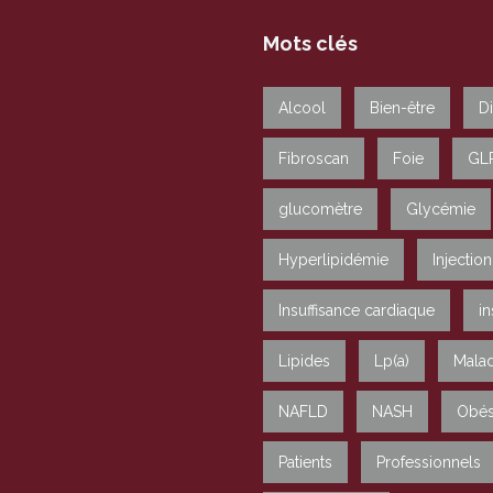
Mots clés
Alcool
Bien-être
D
Fibroscan
Foie
GL
glucomètre
Glycémie
Hyperlipidémie
Injection
Insuffisance cardiaque
in
Lipides
Lp(a)
Malad
NAFLD
NASH
Obés
Patients
Professionnels