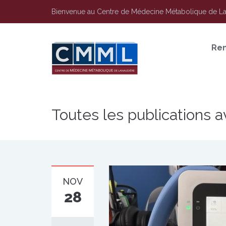
Bienvenue au Centre de Médecine Métabolique de L
Re
Toutes les publications a
NOV
28