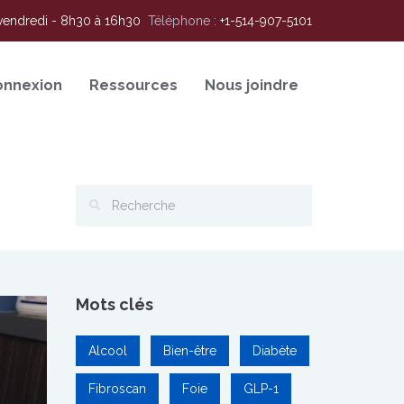
vendredi - 8h30 à 16h30
Téléphone :
+1-514-907-5101
onnexion
Ressources
Nous joindre
Mots clés
Alcool
Bien-être
Diabète
Fibroscan
Foie
GLP-1