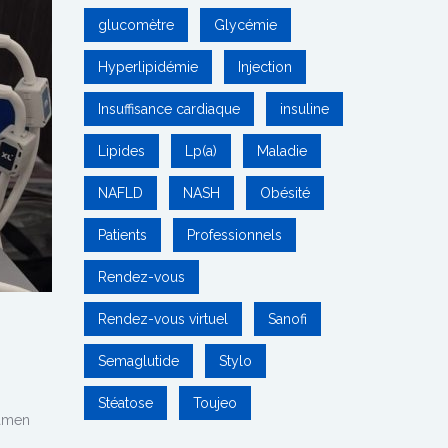
glucomètre
Glycémie
Hyperlipidémie
Injection
Insuffisance cardiaque
insuline
Lipides
Lp(a)
Maladie
NAFLD
NASH
Obésité
Patients
Professionnels
Rendez-vous
Rendez-vous virtuel
Sanofi
Semaglutide
Stylo
Stéatose
Toujeo
xamen