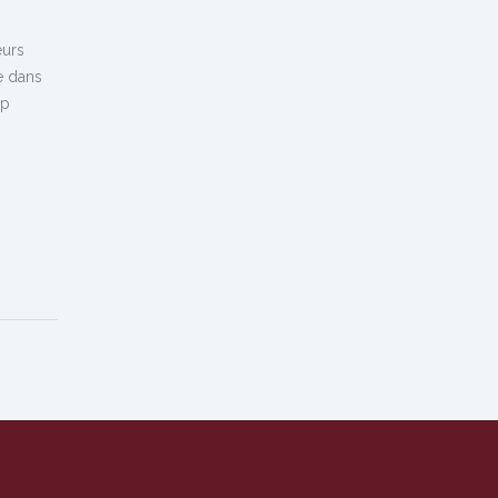
eurs
e dans
up