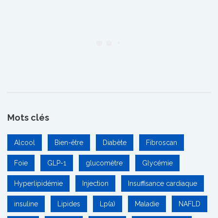
Mots clés
Alcool
Bien-être
Diabète
Fibroscan
Foie
GLP-1
glucomètre
Glycémie
Hyperlipidémie
Injection
Insuffisance cardiaque
insuline
Lipides
Lp(a)
Maladie
NAFLD