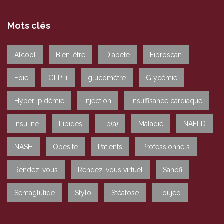
Mots clés
Alcool
Bien-être
Diabète
Fibroscan
Foie
GLP-1
glucomètre
Glycémie
Hyperlipidémie
Injection
Insuffisance cardiaque
insuline
Lipides
Lp(a)
Maladie
NAFLD
NASH
Obésité
Patients
Professionnels
Rendez-vous
Rendez-vous virtuel
Sanofi
Semaglutide
Stylo
Stéatose
Toujeo