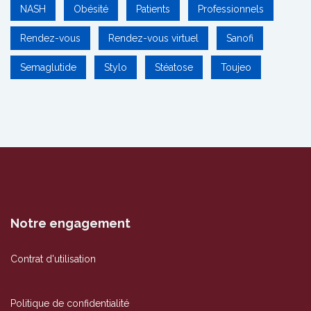
NASH
Obésité
Patients
Professionnels
Rendez-vous
Rendez-vous virtuel
Sanofi
Semaglutide
Stylo
Stéatose
Toujeo
Notre engagement
Contrat d'utilisation
Politique de confidentialité