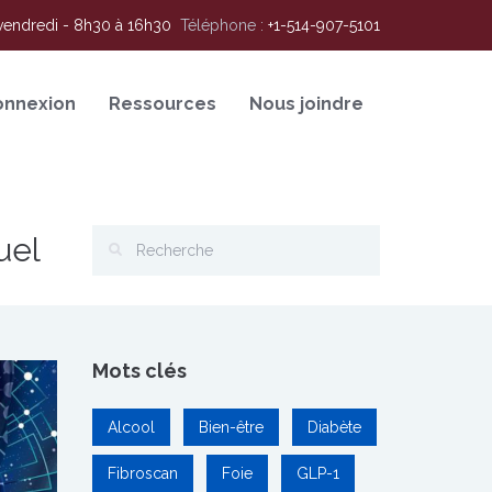
vendredi - 8h30 à 16h30
Téléphone :
+1-514-907-5101
onnexion
Ressources
Nous joindre
uel
Mots clés
Alcool
Bien-être
Diabète
Fibroscan
Foie
GLP-1