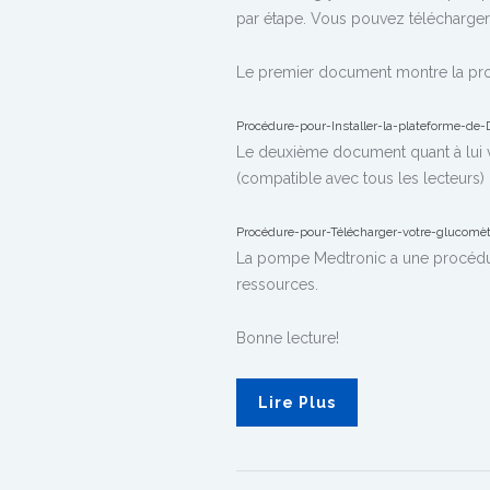
par étape. Vous pouvez télécharge
Le premier document montre la procé
Procédure-pour-Installer-la-plateforme-de
Le deuxième document quant à lui v
(compatible avec tous les lecteur
Procédure-pour-Télécharger-votre-gluco
La pompe Medtronic a une procédure
ressources.
Bonne lecture!
Lire Plus