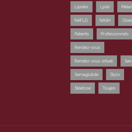
Lipides
Lp(a)
Malad
NAFLD
NASH
Obés
Patients
Professionnels
Rendez-vous
Rendez-vous virtuel
San
Semaglutide
Stylo
Stéatose
Toujeo