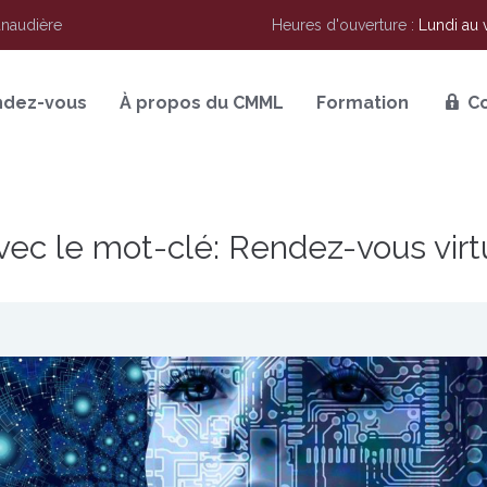
anaudière
Heures d'ouverture :
Lundi au 
ndez-vous
À propos du CMML
Formation
C
avec le mot-clé: Rendez-vous virt