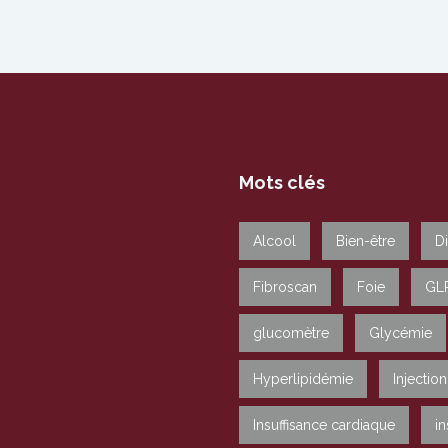
Mots clés
Alcool
Bien-être
D
Fibroscan
Foie
GL
glucomètre
Glycémie
Hyperlipidémie
Injection
Insuffisance cardiaque
in