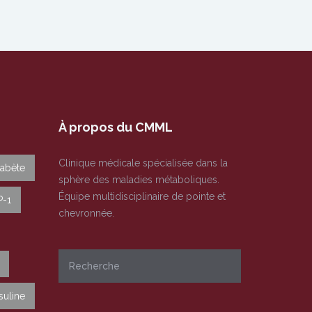
À propos du CMML
Clinique médicale spécialisée dans la
iabète
sphère des maladies métaboliques.
Équipe multidisciplinaire de pointe et
P-1
chevronnée.
suline