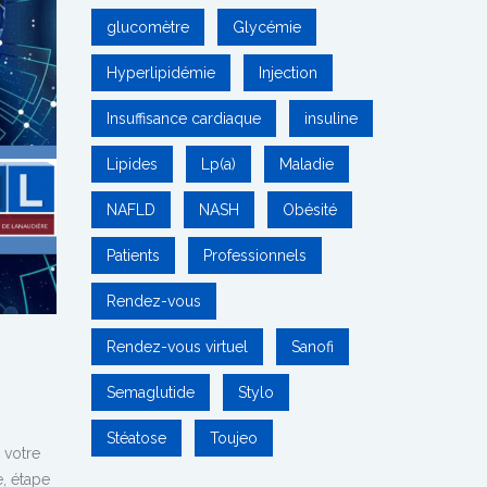
glucomètre
Glycémie
Hyperlipidémie
Injection
Insuffisance cardiaque
insuline
Lipides
Lp(a)
Maladie
NAFLD
NASH
Obésité
Patients
Professionnels
Rendez-vous
Rendez-vous virtuel
Sanofi
Semaglutide
Stylo
Stéatose
Toujeo
 votre
e, étape