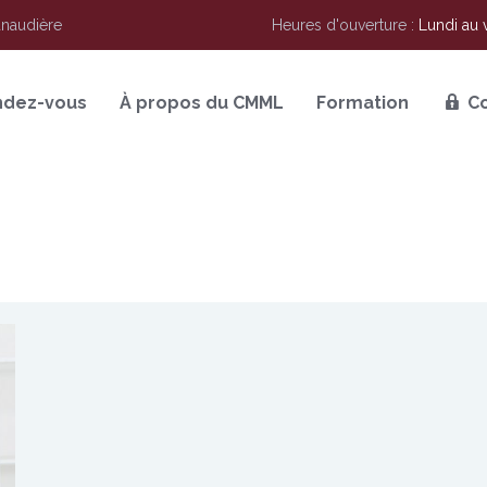
anaudière
Heures d'ouverture :
Lundi au 
ndez-vous
À propos du CMML
Formation
C