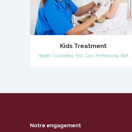
Kids Treatment
Health Counseling
,
Kids Care
,
Professional Staff
Notre engagement