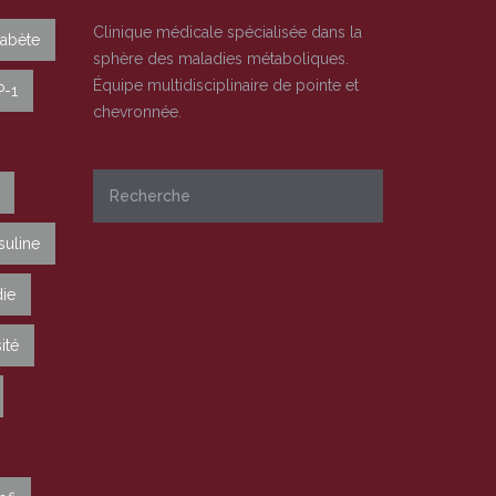
Clinique médicale spécialisée dans la
iabète
sphère des maladies métaboliques.
Équipe multidisciplinaire de pointe et
P-1
chevronnée.
suline
ie
ité