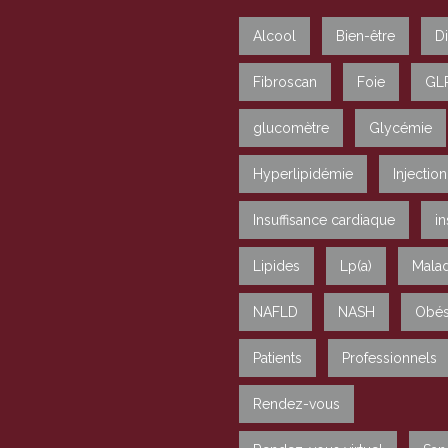
Alcool
Bien-être
D
Fibroscan
Foie
GL
glucomètre
Glycémie
Hyperlipidémie
Injection
Insuffisance cardiaque
in
Lipides
Lp(a)
Malad
NAFLD
NASH
Obés
Patients
Professionnels
Rendez-vous