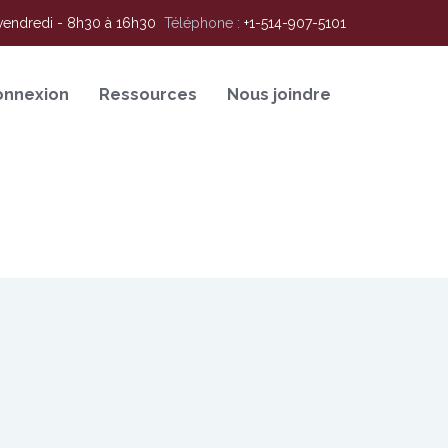
vendredi - 8h30 à 16h30
Téléphone :
+1-514-907-5101
onnexion
Ressources
Nous joindre