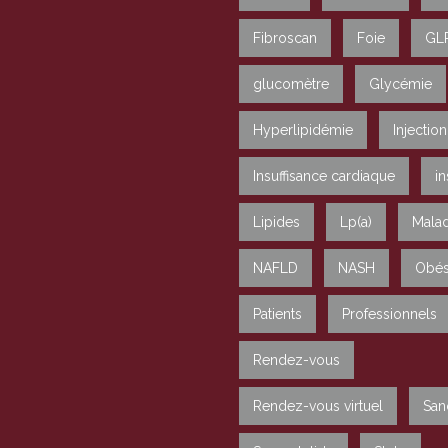
Fibroscan
Foie
GL
glucomètre
Glycémie
Hyperlipidémie
Injection
Insuffisance cardiaque
in
Lipides
Lp(a)
Malad
NAFLD
NASH
Obés
Patients
Professionnels
Rendez-vous
Rendez-vous virtuel
San