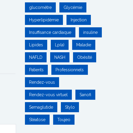
glucomètre
Glycémie
Hyperlipidémie
Injection
Insuffisance cardiaque
insuline
Lipides
Lp(a)
Maladie
NAFLD
NASH
Obésité
Patients
Professionnels
Rendez-vous
Rendez-vous virtuel
Sanofi
Semaglutide
Stylo
Stéatose
Toujeo