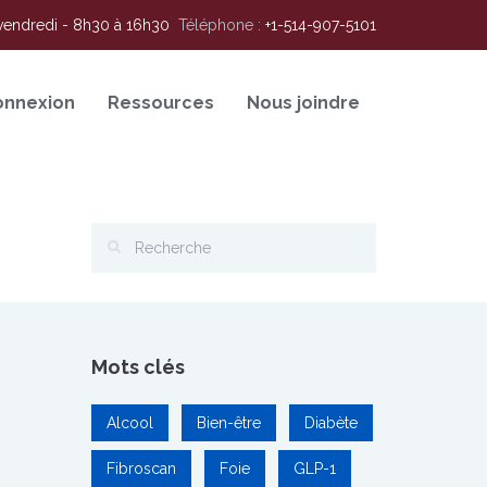
vendredi - 8h30 à 16h30
Téléphone :
+1-514-907-5101
onnexion
Ressources
Nous joindre
Mots clés
Alcool
Bien-être
Diabète
Fibroscan
Foie
GLP-1