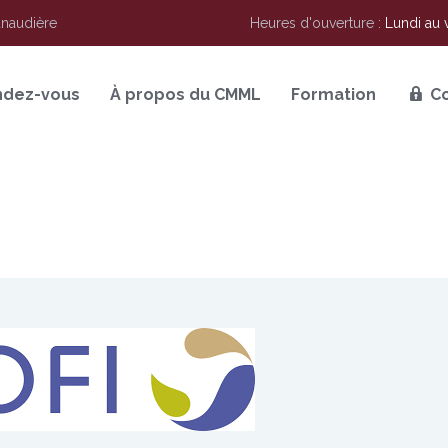
anaudière
Heures d'ouverture :
Lundi au 
ndez-vous
À propos du CMML
Formation
C