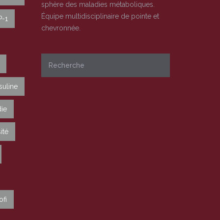
sphère des maladies métaboliques.
Équipe multidisciplinaire de pointe et
P-1
chevronnée.
suline
ie
ité
ofi