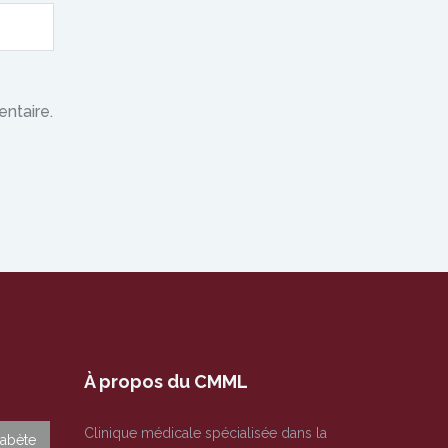
ntaire.
À propos du CMML
Clinique médicale spécialisée dans la
iabète