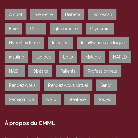
Alcool
Bien-être
Diabète
Fibroscan
Foie
GLP-1
glucomètre
Glycémie
Hyperlipidémie
Injection
Insuffisance cardiaque
insuline
Lipides
Lp(a)
Maladie
NAFLD
NASH
Obésité
Patients
Professionnels
Rendez-vous
Rendez-vous virtuel
Sanofi
Semaglutide
Stylo
Stéatose
Toujeo
À propos du CMML