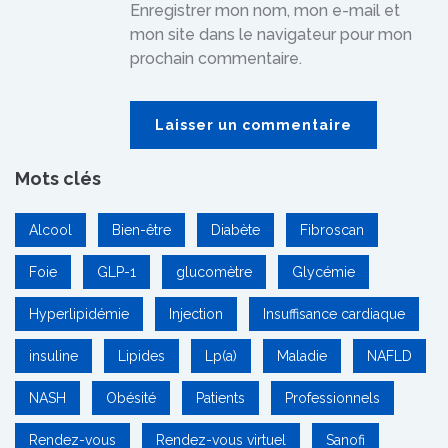
Enregistrer mon nom, mon e-mail et
mon site dans le navigateur pour mon
prochain commentaire.
Mots clés
Alcool
Bien-être
Diabète
Fibroscan
Foie
GLP-1
glucomètre
Glycémie
Hyperlipidémie
Injection
Insuffisance cardiaque
insuline
Lipides
Lp(a)
Maladie
NAFLD
NASH
Obésité
Patients
Professionnels
Rendez-vous
Rendez-vous virtuel
Sanofi