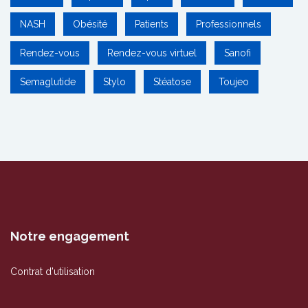
NASH
Obésité
Patients
Professionnels
Rendez-vous
Rendez-vous virtuel
Sanofi
Semaglutide
Stylo
Stéatose
Toujeo
Notre engagement
Contrat d'utilisation