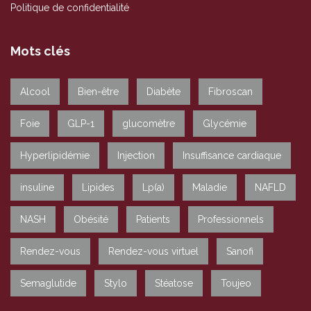
Politique de confidentialité
Mots clés
Alcool
Bien-être
Diabète
Fibroscan
Foie
GLP-1
glucomètre
Glycémie
Hyperlipidémie
Injection
Insuffisance cardiaque
insuline
Lipides
Lp(a)
Maladie
NAFLD
NASH
Obésité
Patients
Professionnels
Rendez-vous
Rendez-vous virtuel
Sanofi
Semaglutide
Stylo
Stéatose
Toujeo