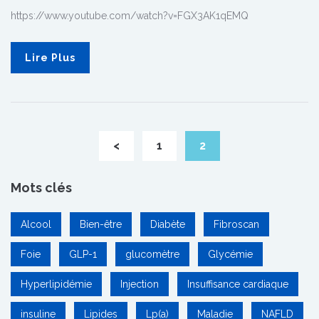
https://www.youtube.com/watch?v=FGX3AK1qEMQ
Lire Plus
<
1
2
Mots clés
Alcool
Bien-être
Diabète
Fibroscan
Foie
GLP-1
glucomètre
Glycémie
Hyperlipidémie
Injection
Insuffisance cardiaque
insuline
Lipides
Lp(a)
Maladie
NAFLD